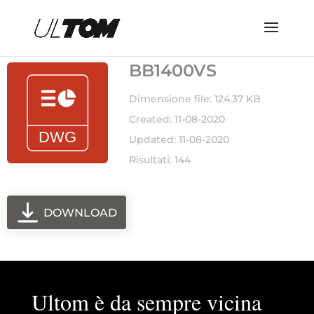
BB1400VS
Dimensione file: 124.37 KB
Created: 11-08-2020
Updated: 11-08-2020
Risultati: 144
DOWNLOAD
Ultom è da sempre vicina