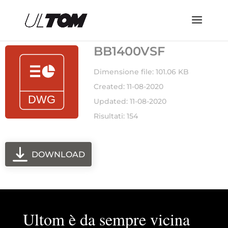
BB1400VSF
Dimensione file: 101.06 KB
Created: 11-08-2020
Updated: 11-08-2020
Risultati: 154
DOWNLOAD
Ultom è da sempre vicina