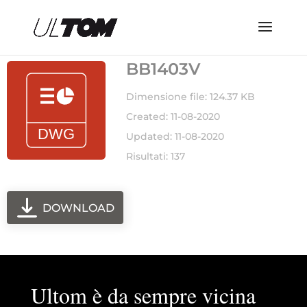
BB1403V
Dimensione file: 124.37 KB
Created: 11-08-2020
Updated: 11-08-2020
Risultati: 137
DOWNLOAD
Ultom è da sempre vicina