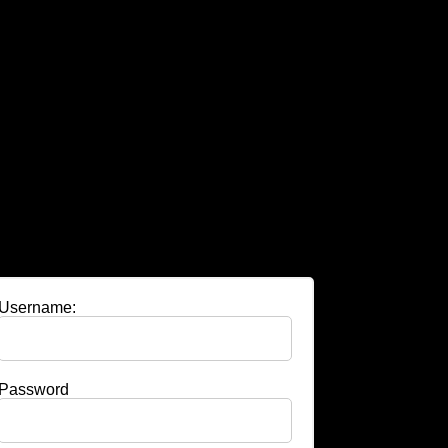
Username:
Password