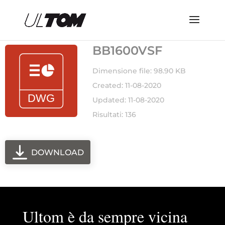
BB1600VSF
Dimensione file: 98.90 KB
Created: 11-08-2020
Updated: 11-08-2020
Risultati: 136
DOWNLOAD
Ultom è da sempre vicina