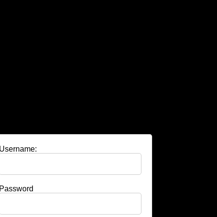
Username:
Password