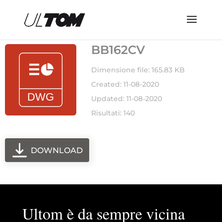
BB162CV
Dimensione file: 165.83 KB
Created: 11-08-2020
Updated: 11-08-2020
Risultati: 140
DOWNLOAD
Ultom è da sempre vicina