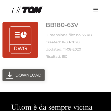
BB180-63V
Dimensione file: 155.55 KB
Created: 11-08-2020
Updated: 11-08-2020
Risultati: 150
DOWNLOAD
Ultom è da sempre vicina