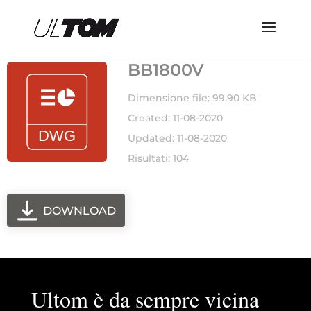
BB1800V
Dimensione file: 99.90 KB
Created: 11-08-2020
Updated: 11-08-2020
Risultati: 104
DOWNLOAD
Ultom è da sempre vicina