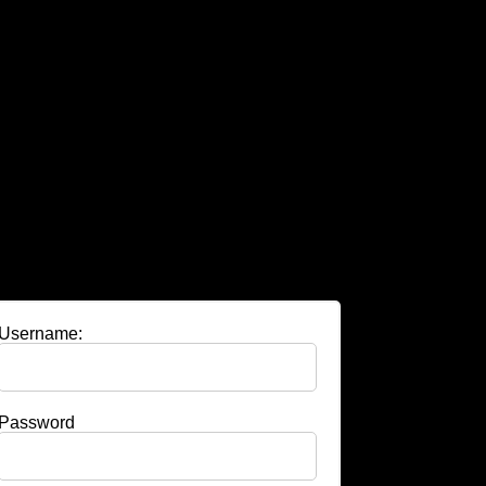
Username:
Password