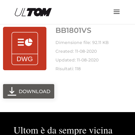
BB1801VS
Dimensione file: 92.11 KB
Created: 11-08-2020
Updated: 11-08-2020
Risultati: 118
DOWNLOAD
Ultom è da sempre vicina