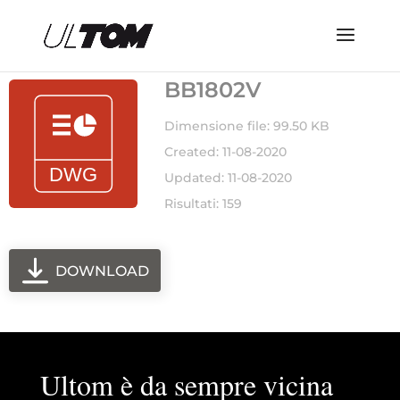
BB1802V
Dimensione file: 99.50 KB
Created: 11-08-2020
Updated: 11-08-2020
Risultati: 159
DOWNLOAD
Ultom è da sempre vicina