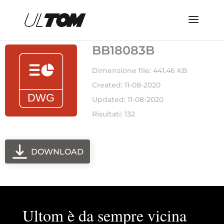
BB18083B
Dimensione file: 441.46 KB
Created: 11-08-2020
Updated: 11-08-2020
Risultati: 132
DOWNLOAD
Ultom è da sempre vicina