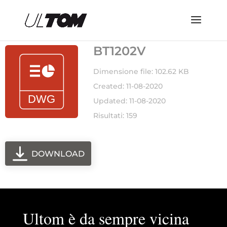
BT1202V
Dimensione file: 102.62 KB
Created: 11-08-2020
Updated: 11-08-2020
Risultati: 159
DOWNLOAD
Ultom è da sempre vicina