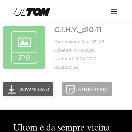
C.I.H.Y._p10-11
Dimensione file: 1.12 MB
Created: 11-08-2020
Updated: 11-08-2020
Risultati: 26
DOWNLOAD
ANTEPRIMA
Ultom è da sempre vicina