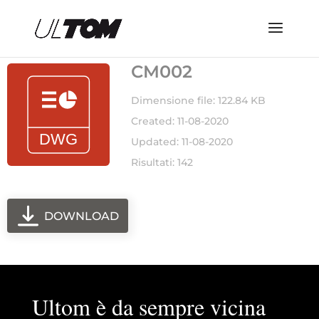
CM002
Dimensione file: 122.84 KB
Created: 11-08-2020
Updated: 11-08-2020
Risultati: 142
DOWNLOAD
Ultom è da sempre vicina