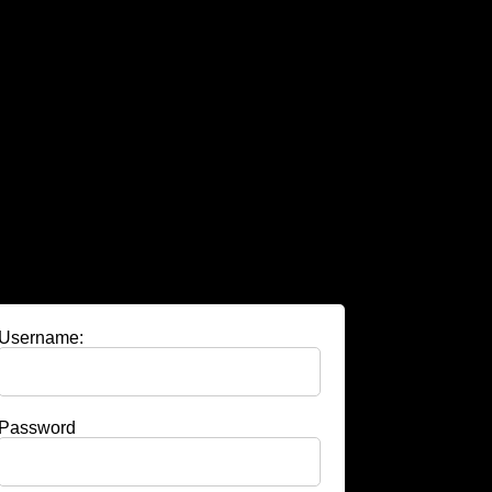
Username:
Password