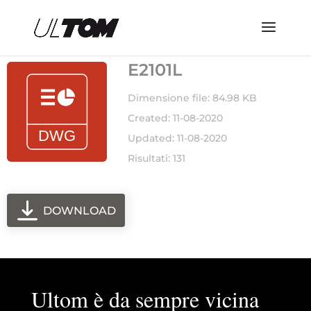
E2101L
Dimensione file: 84.98 KB
Created: 11-08-2020
Updated: 11-08-2020
Risultati: 131
DOWNLOAD
Ultom è da sempre vicina