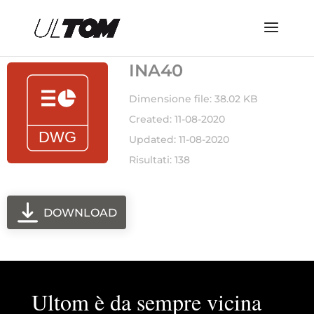
INA40
Dimensione file: 38.02 KB
Created: 11-08-2020
Updated: 11-08-2020
Risultati: 138
DOWNLOAD
Ultom è da sempre vicina