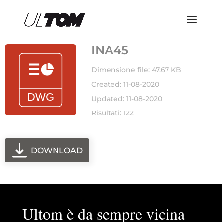
INA45
Dimensione file: 47.67 KB
Created: 11-08-2020
Updated: 11-08-2020
Risultati: 122
DOWNLOAD
Ultom è da sempre vicina