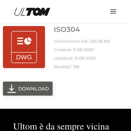
ISO304
Dimensione file: 236.39 KB
Created: 11-08-2020
Updated: 11-08-2020
Risultati: 138
DOWNLOAD
Ultom è da sempre vicina