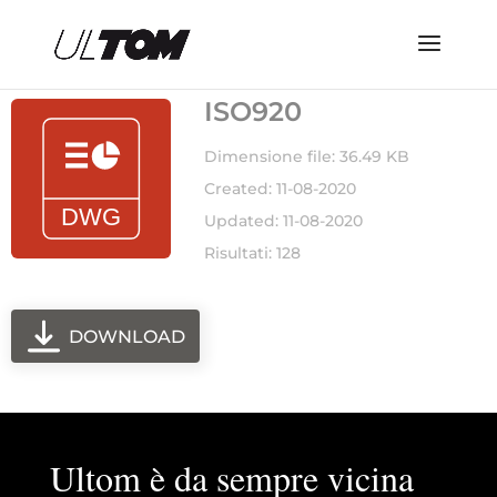
ISO920
Dimensione file: 36.49 KB
Created: 11-08-2020
Updated: 11-08-2020
Risultati: 128
DOWNLOAD
Ultom è da sempre vicina