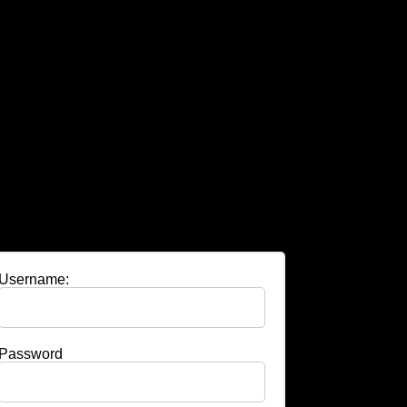
Username:
Password