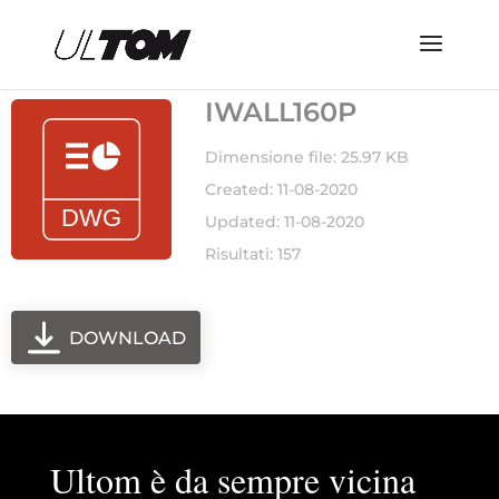
IWALL160P
Dimensione file: 25.97 KB
Created: 11-08-2020
Updated: 11-08-2020
Risultati: 157
DOWNLOAD
Ultom è da sempre vicina