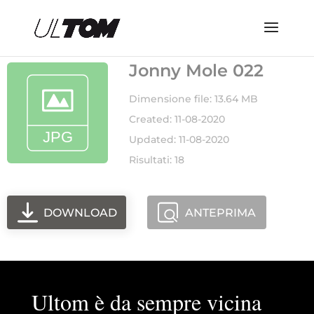
Jonny Mole 022
Dimensione file: 13.64 MB
Created: 11-08-2020
Updated: 11-08-2020
Risultati: 18
DOWNLOAD
ANTEPRIMA
Ultom è da sempre vicina