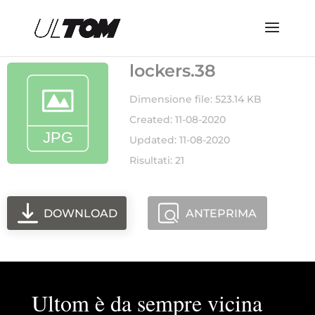
lockers.38
Dimensione file: 523.14 KB
Created: 11-08-2020
Updated: 11-08-2020
Risultati: 21
DOWNLOAD
ANTEPRIMA
Ultom è da sempre vicina