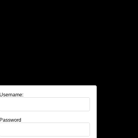
Username:
Password