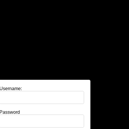
Username:
Password