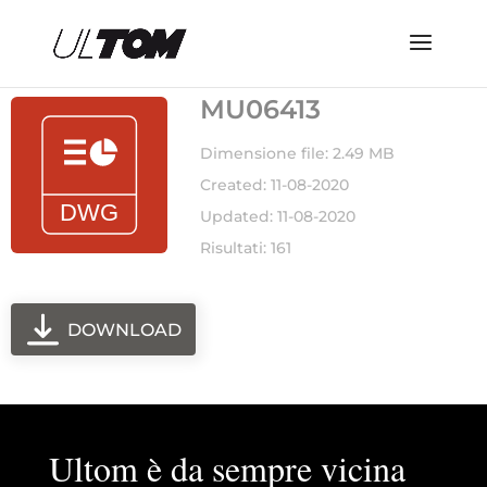
MU06413
Dimensione file: 2.49 MB
Created: 11-08-2020
Updated: 11-08-2020
Risultati: 161
DOWNLOAD
Ultom è da sempre vicina