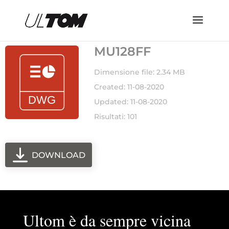
MU128FF
Dimensione file: 2.34 MB
Created: 11-08-2020
Updated: 11-08-2020
Risultati: 101
DOWNLOAD
Ultom è da sempre vicina