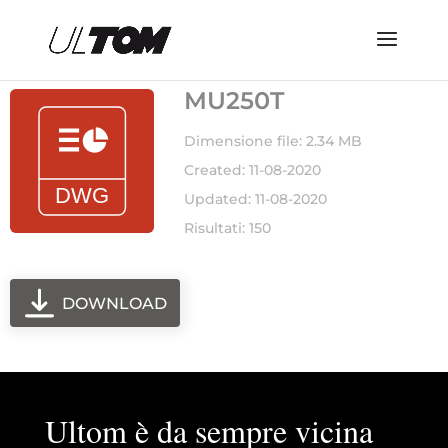
MU250T
Dimensione file: 2.34 MB
Created: 11-08-2020
Updated: 11-08-2020
Risultati: 150
DOWNLOAD
Ultom è da sempre vicina