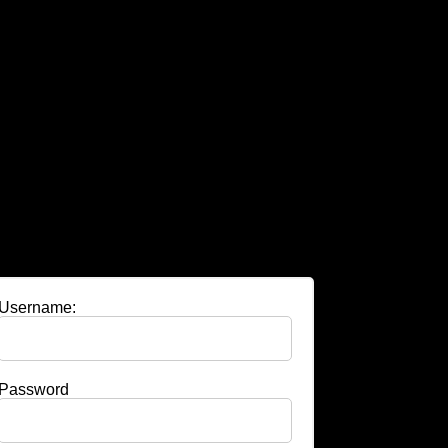
Username:
Password