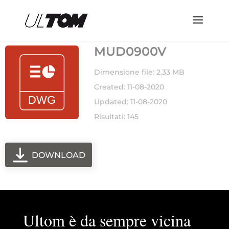
MUD0900V
Dimensione file: 2.33 MB
Created: 11-08-2020
Updated: 11-08-2020
Risultati: 145
DOWNLOAD
Ultom è da sempre vicina