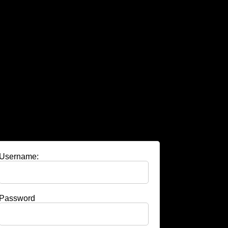
Username:
Password