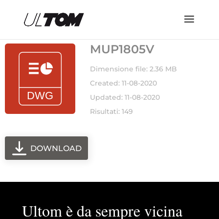
MUP1805V
Dimensione file: 2.36 MB
Created: 11-08-2020
Updated: 11-08-2020
Risultati: 149
DOWNLOAD
Ultom è da sempre vicina