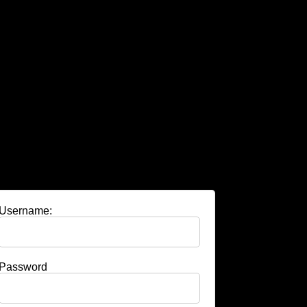
Username:
Password