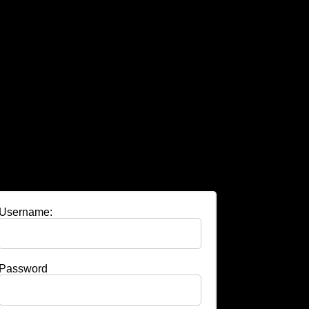
Username:
Password