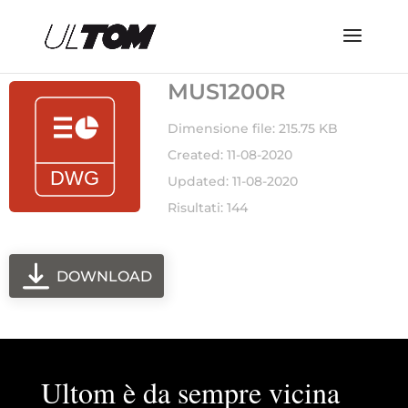
MUS1200R
Dimensione file: 215.75 KB
Created: 11-08-2020
Updated: 11-08-2020
Risultati: 144
DOWNLOAD
Ultom è da sempre vicina