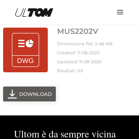
MUS2202V
Dimensione file: 2.48 MB
Created: 11-08-2020
Updated: 11-08-2020
Risultati: 101
DOWNLOAD
Ultom è da sempre vicina