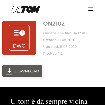
ON2102
Dimensione file: 347.17 KB
Created: 11-08-2020
Updated: 11-08-2020
Risultati: 112
DOWNLOAD
Ultom è da sempre vicina