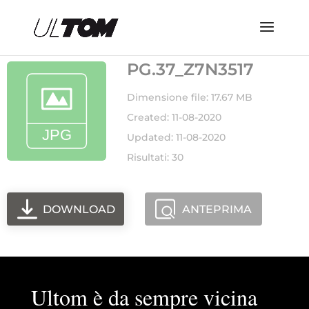
PG.37_Z7N3517
Dimensione file: 17.67 MB
Created: 11-08-2020
Updated: 11-08-2020
Risultati: 30
DOWNLOAD
ANTEPRIMA
Ultom è da sempre vicina