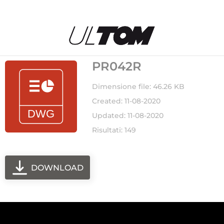
PR042R
Dimensione file: 46.26 KB
Created: 11-08-2020
Updated: 11-08-2020
Risultati: 149
DOWNLOAD