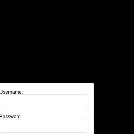
Username:
Password