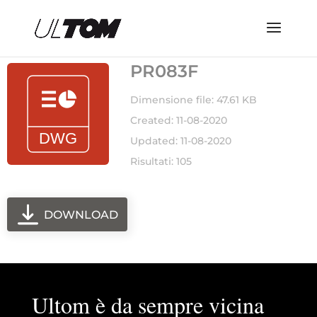
PR083F
Dimensione file: 47.61 KB
Created: 11-08-2020
Updated: 11-08-2020
Risultati: 105
DOWNLOAD
Ultom è da sempre vicina