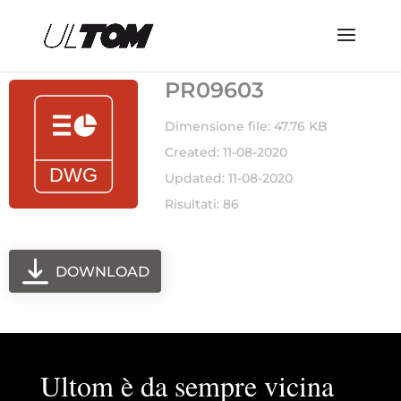
PR09603
Dimensione file: 47.76 KB
Created: 11-08-2020
Updated: 11-08-2020
Risultati: 86
DOWNLOAD
Ultom è da sempre vicina