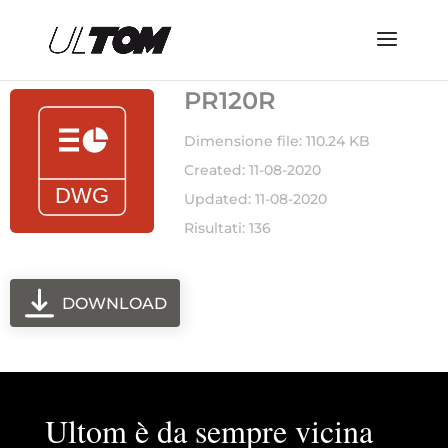
PR120R
Dimensione file: 110.24 KB
Created: 11-08-2020
Updated: 11-08-2020
Risultati: 136
DOWNLOAD
Ultom è da sempre vicina