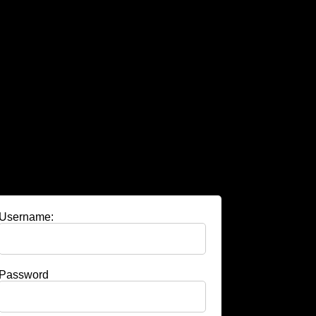
Username:
Password