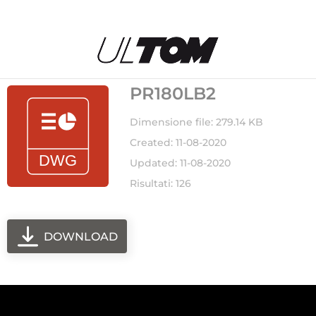
PR180LB2
Dimensione file: 279.14 KB
Created: 11-08-2020
Updated: 11-08-2020
Risultati: 126
DOWNLOAD