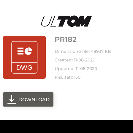
PR182
Dimensione file: 489.17 KB
Created: 11-08-2020
Updated: 11-08-2020
Risultati: 150
DOWNLOAD