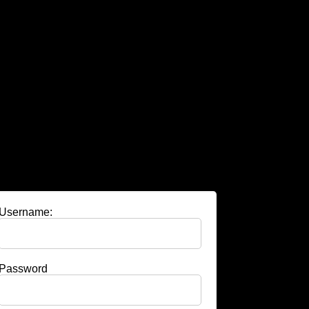
Username:
Password