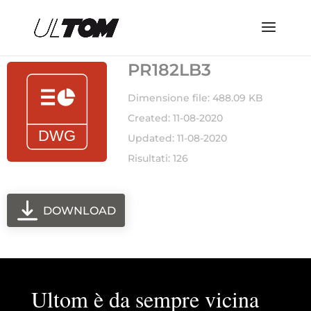
PR182LB3
Dimensione file: 488.09 KB
Created: 11-08-2020
Updated: 11-08-2020
Risultati: 126
DOWNLOAD
Ultom è da sempre vicina