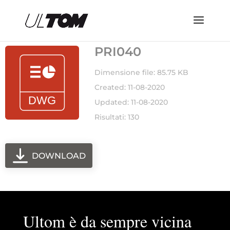
PRI040
Dimensione file: 85.75 KB
Created: 11-08-2020
Updated: 11-08-2020
Risultati: 130
DOWNLOAD
Ultom è da sempre vicina