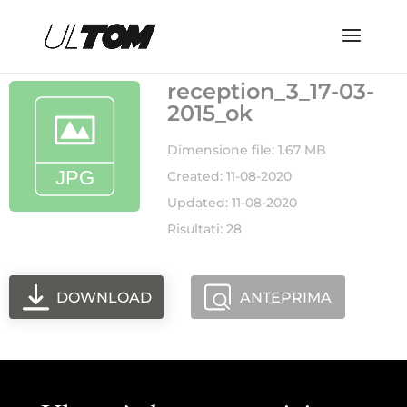
reception_3_17-03-
2015_ok
Dimensione file: 1.67 MB
Created: 11-08-2020
Updated: 11-08-2020
Risultati: 28
DOWNLOAD
ANTEPRIMA